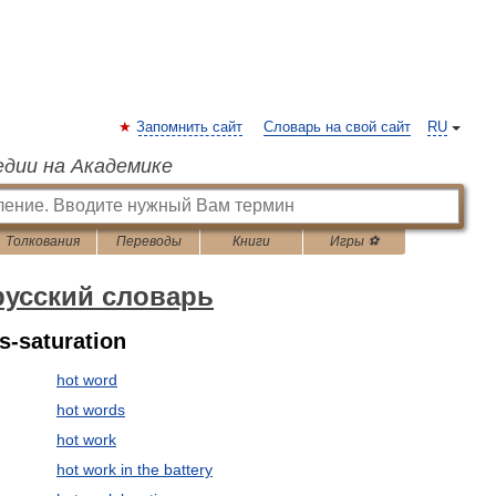
Запомнить сайт
Словарь на свой сайт
RU
едии на Академике
Толкования
Переводы
Книги
Игры ⚽
русский словарь
s-saturation
hot word
hot words
hot work
hot work in the battery