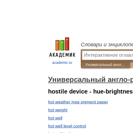
Словари и энциклоп
academic.ru
Универсальный англо-русский словарь
Универсальный англо-
hostile device - hue-brightnes
hot weather type pigment paper
hot weight
hot well
hot well level control