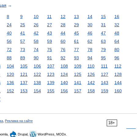
щая
→
8
9
10
11
12
13
14
15
16
24
25
26
27
28
29
30
31
32
40
41
42
43
44
45
46
47
48
56
57
58
59
60
61
62
63
64
72
73
74
75
76
77
78
79
80
88
89
90
91
92
93
94
95
96
3
104
105
106
107
108
109
110
111
112
9
120
121
122
123
124
125
126
127
128
5
136
137
138
139
140
141
142
143
144
1
152
153
154
155
156
157
158
159
160
7
ка
,
Реклама на сайте
18+
omla,
Drupal,
WordPress, MODx.