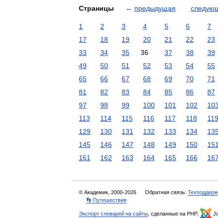
Страницы
←
предыдущая
следую
1
2
3
4
5
6
7
17
18
19
20
21
22
23
33
34
35
36
37
38
39
49
50
51
52
53
54
55
65
66
67
68
69
70
71
81
82
83
84
85
86
87
97
98
99
100
101
102
10
113
114
115
116
117
118
11
129
130
131
132
133
134
13
145
146
147
148
149
150
15
161
162
163
164
165
166
16
© Академик, 2000-2026
Обратная связь:
Техподдерж
👣 Путешествия
Экспорт словарей на сайты
, сделанные на PHP,
Jo