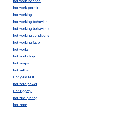
hot work location
hot work permit
hot working
hot working behavior
hot working behaviour
hot working conditions
hot working face
hot works
hot workshop
hot wraps
hot yellow
Hot yield test
hot zero power
Hot ziggety!
hot zinc plating
hot zone